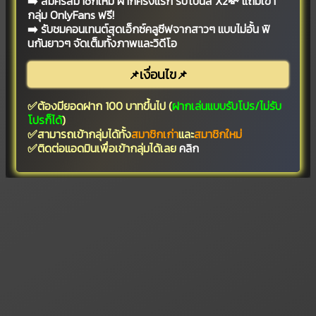
➡️ สมัครสมาชิกใหม่ ฝากครั้งแรก รับโบนัส X2💸 แถมเข้า
กลุ่ม OnlyFans ฟรี!
➡️ รับชมคอนเทนต์สุดเอ็กซ์คลูซีฟจากสาวๆ แบบไม่อั้น ฟิ
นกันยาวๆ จัดเต็มทั้งภาพและวิดีโอ
เงื่อนไข
📌
📌
✅ต้องมียอดฝาก 100 บาทขึ้นไป (
ฝากเล่นแบบรับโปร/ไม่รับ
โปรก็ได้
)
✅สามารถเข้ากลุ่มได้ทั้ง
สมาชิกเก่า
และ
สมาชิกใหม่
✅ติดต่อแอดมินเพื่อเข้ากลุ่มได้เลย
คลิก