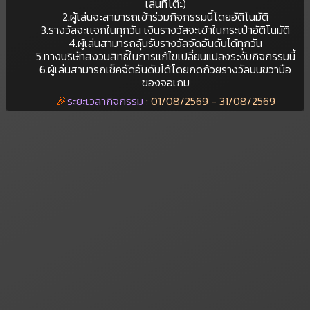
เล่นที่โต๊ะ)
2.ผู้เล่นจะสามารถเข้าร่วมกิจกรรมนี้โดยอัติโนมัติ
3.รางวัลจะเเจกในทุกวัน เงินรางวัลจะเข้าในกระเป๋าอัติโนมัติ
4.ผู้เล่นสามารถลุ้นรับรางวัลจัดอันดับได้ทุกวัน
5.ทางบริษัทสงวนสิทธิ์ในการแก้ไขเปลี่ยนแปลงระงับกิจกรรมนี้
6.ผู้เล่นสามารถเช็คจัดอันดับได้โดยกดถ้วยรางวัลบนขวามือ
ของจอเกม
🎉
ระยะเวลากิจกรรม
: 01/08/2569 - 31/08/2569