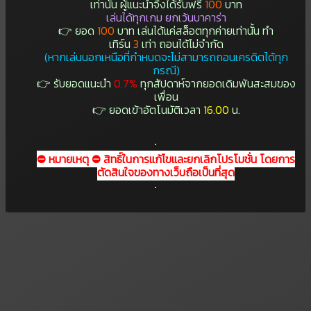
เท่านั้น ผู้แนะนำจึงได้รับฟรี
100
บาท
เล่นได้ทุกเกม
ยกเว้นบาคาร่า
👉 ยอด
100
บาท เล่นได้แค่สล็อตทุกค่ายเท่านั้น ทำ
เทิร์น
3
เท่า ถอนได้ไม่จำกัด
(หากเล่นนอกเหนือที่กำหนดจะไม่สามารถถอนเครดิตได้ทุก
กรณี
)
👉 รับยอดแนะนำ
0.7%
ทุกสัปดาห์จากยอดเดิมพันสะสมของ
เพื่อน
👉 ยอดเข้าอัตโนมัติเวลา
16.00
น.
⛔️ หมายเหตุ ⛔️ สิทธิ์ในการแก้ไขและยกเลิกโปรโมชั่น โดยการ
ตัดสินใจของทางเว็บถือเป็นที่สุด