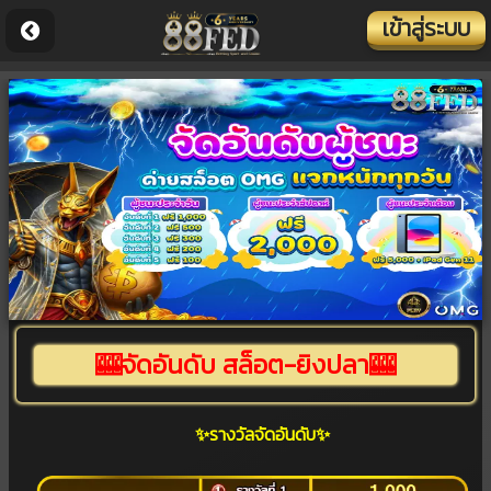
เข้าสู่ระบบ
🎰จัดอันดับ สล็อต-ยิงปลา🎰
✨รางวัลจัดอันดับ✨